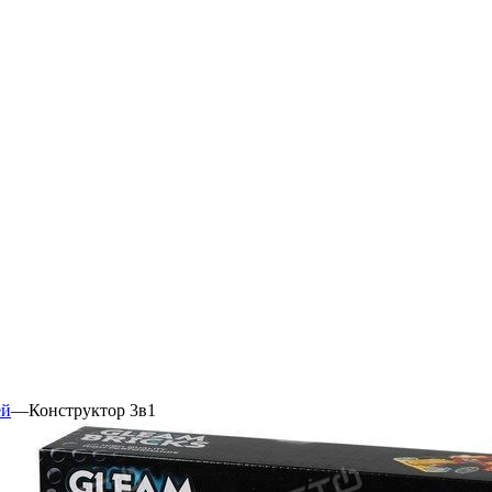
ей
—
Конструктор 3в1